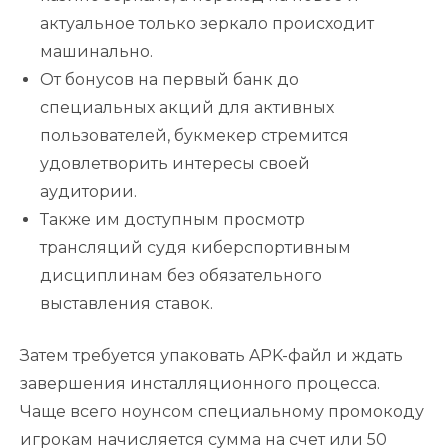
актуальное только зеркало происходит
машинально.
От бонусов на первый банк до
специальных акций для активных
пользователей, букмекер стремится
удовлетворить интересы своей
аудитории.
Также им доступным просмотр
трансляций судя киберспортивным
дисциплинам без обязательного
выставления ставок.
Затем требуется упаковать APK-файл и ждать
завершения инсталляционного процесса.
Чаще всего ноунсом специальному промокоду
игрокам начисляется сумма на счет или 50