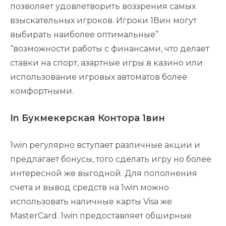
позволяет удовлетворить воззрения самых
взыскательных игроков. Игроки 1Вин могут
выбирать наиболее оптимальные”
“возможности работы с финансами, что делает
ставки на спорт, азартные игры в казино или
использование игровых автоматов более
комфортными.
In Букмекерская Контора 1вин
1win регулярно вступает различные акции и
предлагает бонусы, того сделать игру но более
интересной же выгодной. Для пополнения
счета и вывод средств на 1win можно
использовать наличные карты Visa же
MasterCard. 1win предоставляет обширные