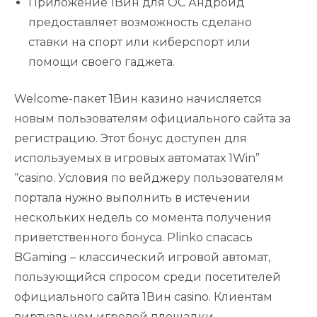
Приложение 1Вин для ОС Андройд
предоставляет возможность сделано
ставки на спорт или киберспорт или
помощи своего гаджета.
Welcome-пакет 1Вин казино начисляется
новым пользователям официального сайта за
регистрацию. Этот бонус доступен для
используемых в игровых автоматах 1Win”
“casino. Условия по вейджеру пользователям
портала нужно выполнить в истечении
нескольких недель со момента получения
приветственного бонуса. Plinko спасась
BGaming – классический игровой автомат,
пользующийся спросом среди посетителей
официального сайта 1Вин casino. Клиентам
виртуальном игровой площадки