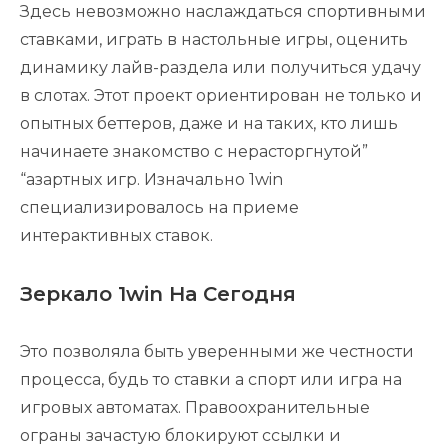
Здесь невозможно наслаждаться спортивными
ставками, играть в настольные игры, оценить
динамику лайв-раздела или получиться удачу
в слотах. Этот проект ориентирован не только и
опытных беттеров, даже и на таких, кто лишь
начинаете знакомство с нерасторгнутой”
“азартных игр. Изначально 1win
специализировалось на приеме
интерактивных ставок.
Зеркало 1win На Сегодня
Это позволяла быть уверенными же честности
процесса, будь то ставки а спорт или игра на
игровых автоматах. Правоохранительные
ограны зачастую блокируют ссылки и