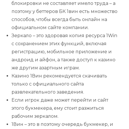
блокировки не составляет имело труда – а
поэтому у беттеров БК 1вин есть множество
способов, чтобы всегда быть онлайн на
официальном сайте компании.
Зеркало – это здоровая копия ресурса 1Win
с сохранением этих функций, включая
регистрацию, мобильное приложение и
андроид и айфон, а также доступ к казино
же другим азартным играм.
Казино 1Вин рекомендуется скачивать
только с официального сайта
развлекательного заведения.
Если игрок даже может перейти и сайт
этого букмекера, ему стоит разжиться
рабочим зеркалом.
1Вин – это в поэтому очередь букмекер, и