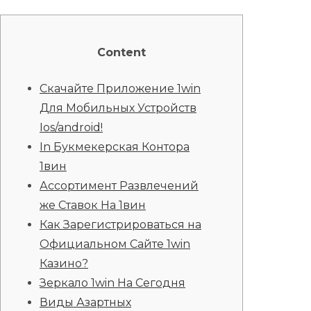
Content
Скачайте Приложение 1win
Для Мобильных Устройств
Ios/android!
In Букмекерская Контора
1вин
Ассортимент Развлечений
же Ставок На 1вин
Как Зарегистрироваться на
Официальном Сайте 1win
Казино?
Зеркало 1win На Сегодня
Виды Азартных