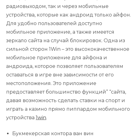
радиовыходом, так и через мобильные
устройства, которые как андроид только айфон.
Для удобно пользователей доступно
мобильное приложение, а также имеется
зеркало сайта на случай блокировок. Одна из
сильной сторон 1Win – это высококачественное
мобильное приложение для айфона и
андроида, которое позволяет пользователям
оставаться в игре вне зависимости от его
местоположения. Это приложение
предоставляет большинство функций” “сайта,
давая возможность сделать ставки на спорт и
играть а казино прямо пиппардом мобильного
устройства
1win
.
Букмекерская контора ван вин