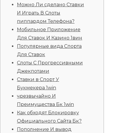
Можно Ли сделано Ставки
И Играть В Слоты
пиппардом Телефона?
Мобильное Приложение
Для Ставок И Казино 1вин
Популярные вида Спорта
Для Ставок
Слоты С Прогрессивными
Джекпотами
Ставки в Спорт У
Букмекера 1win
чрезвычайно И
Преимущества Бк 1win
Как обходят Блокировку
Официального Сайта Бк?
Пополнение И вывод