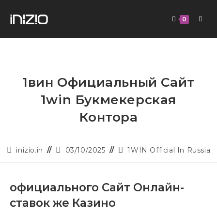
0
1вин Официальный Сайт
1win Букмекерская
Контора
inizio.in
03/10/2025
1WIN Official In Russia
официального Сайт Онлайн-
ставок же Казино