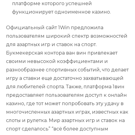
платформе которого успешней
функционирует одноименное казино.
Официальный сайт 1Win предложила
пользователям широкий спектр возможностей
для азартных игр и ставок на спорт.
Букмекерская контора ван вин привлекает
своими невысокой коэффициентами и
разнообразнее спортивных событий, что делает
игру а ставки еще достаточно захватывающей
для любителей спорта. Также, платформа 1вин
предоставляет пользователям доступ к онлайн
казино, где тот может попробовать эту удачу в
многочисленных азартных играх, известных как
слоты и рулетка. Мир азартных игр и ставок на
спорт сделалось” “всё более доступным