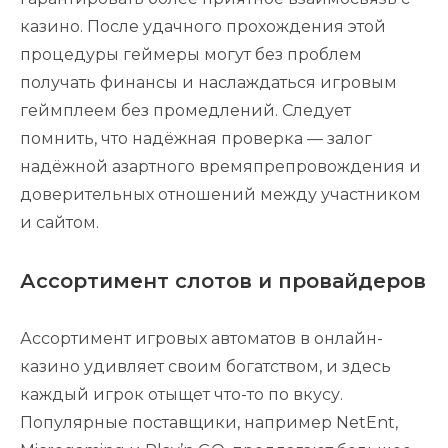
казино. После удачного прохождения этой
процедуры геймеры могут без проблем
получать финансы и наслаждаться игровым
геймплеем без промедлений. Следует
помнить, что надёжная проверка — залог
надёжной азартного времяпрепровождения и
доверительных отношений между участником
и сайтом.
Ассортимент слотов и провайдеров
Ассортимент игровых автоматов в онлайн-
казино удивляет своим богатством, и здесь
каждый игрок отыщет что-то по вкусу.
Популярные поставщики, например NetEnt,