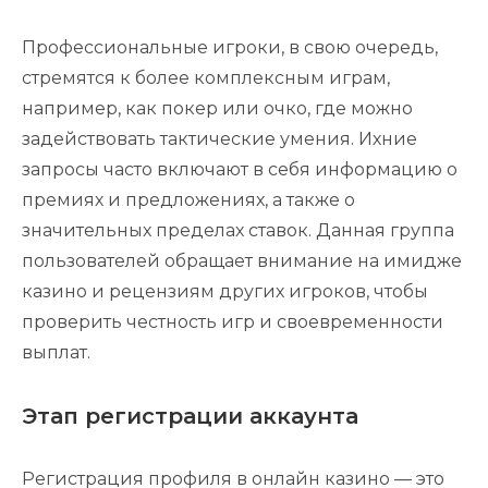
Профессиональные игроки, в свою очередь,
стремятся к более комплексным играм,
например, как покер или очко, где можно
задействовать тактические умения. Ихние
запросы часто включают в себя информацию о
премиях и предложениях, а также о
значительных пределах ставок. Данная группа
пользователей обращает внимание на имидже
казино и рецензиям других игроков, чтобы
проверить честность игр и своевременности
выплат.
Этап регистрации аккаунта
Регистрация профиля в онлайн казино — это