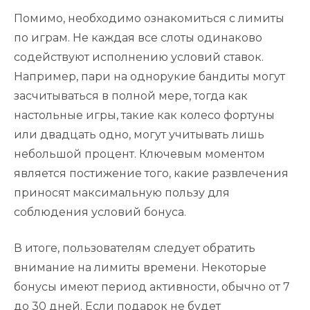
Помимо, необходимо ознакомиться с лимиты
по играм. Не каждая все слоты одинаково
содействуют исполнению условий ставок.
Например, пари на однорукие бандиты могут
засчитываться в полной мере, тогда как
настольные игры, такие как колесо фортуны
или двадцать одно, могут учитывать лишь
небольшой процент. Ключевым моментом
является постижение того, какие развлечения
приносят максимальную пользу для
соблюдения условий бонуса.
В итоге, пользователям следует обратить
внимание на лимиты времени. Некоторые
бонусы имеют период активности, обычно от 7
до 30 дней. Если подарок не будет