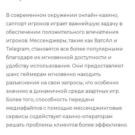
В современном окружении онлайн-казино,
саппорт игроков играет важнейшую задачу в
обеспечении положительного впечатления
игроков. Мессенджеры, такие как ВатсАп и
Telegram, становятся все более популярными
благодаря их мгновенной доступности и
удобству использования. Они предоставляют
шанс геймерам мгновенно находить
разъяснения на свои запросы, что особенно
значимо в динамичной среде азартных игр.
Более того, способность передачи
медиафайлов с помощью мессенджинговые
сервисы содействует казино-операторам
решать проблемы клиентов более эффективно.