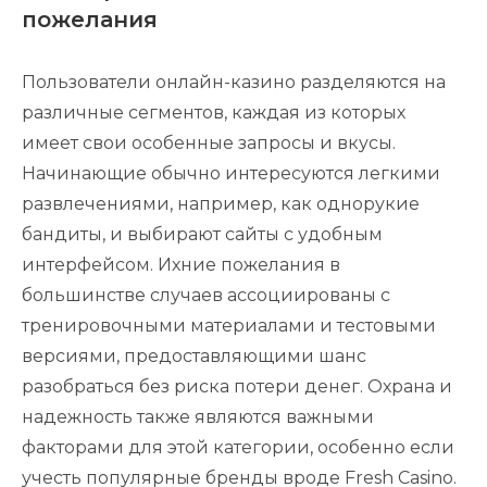
пожелания
Пользователи онлайн-казино разделяются на
различные сегментов, каждая из которых
имеет свои особенные запросы и вкусы.
Начинающие обычно интересуются легкими
развлечениями, например, как однорукие
бандиты, и выбирают сайты с удобным
интерфейсом. Ихние пожелания в
большинстве случаев ассоциированы с
тренировочными материалами и тестовыми
версиями, предоставляющими шанс
разобраться без риска потери денег. Охрана и
надежность также являются важными
факторами для этой категории, особенно если
учесть популярные бренды вроде Fresh Casino.