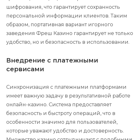
шифрования, что гарантирует сохранность
персональной информации клиентов. Таким
образом, портативная вариант игорного
заведения Фреш Казино гарантирует не только
удобство, но и безопасность в использовании.
Внедрение с платежными
сервисами
Синхронизация с платежными платформами
имеет важную задачу в результативной работе
онлайн-казино. Система предоставляет
безопасность и быстроту операций, что в
особенности значимо для пользователей,
которые уважают удобство и достоверность.
Множество казино сотрудничают с подобными