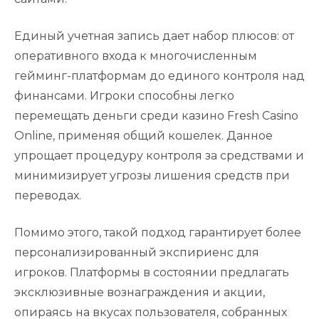
Единый учетная запись дает набор плюсов: от
оперативного входа к многочисленным
гейминг-платформам до единого контроля над
финансами. Игроки способны легко
перемещать деньги среди казино Fresh Casino
Online, применяя общий кошелек. Данное
упрощает процедуру контроля за средствами и
минимизирует угрозы лишения средств при
переводах.
Помимо этого, такой подход гарантирует более
персонализированный экспириенс для
игроков. Платформы в состоянии предлагать
эксклюзивные вознаграждения и акции,
опираясь на вкусах пользователя, собранных