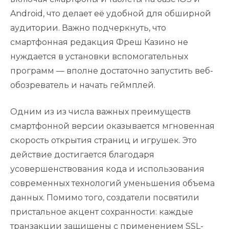
Android, что делает её удобной для обширной
аудитории. Важно подчеркнуть, что
смартфонная редакция Фреш Казино не
нуждается в установки вспомогательных
программ — вполне достаточно запустить веб-
обозреватель и начать геймплей.
Одним из из числа важных преимуществ
смартфонной версии оказывается мгновенная
скорость открытия страниц и игрушек. Это
действие достигается благодаря
усовершенствования кода и использования
современных технологий уменьшения объема
данных. Помимо того, создатели посвятили
пристальное акцент сохранности: каждые
транзакции защищены с применением SSL-