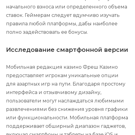
начального взноса или определенного объема
ставок. Геймерам следует вдумчиво изучать
правила любой платформы, дабы наиболее
полно задействовать ее бонусы.
Исследование смартфонной версии
Мобильная редакция казино Фреш Казино
предоставляет игрокам уникальные опции
для азартных игр на пути. Благодаря простому
интерфейса и отзывчивому дизайну,
пользователи могут наслаждаться любимыми
развлечениями без снижения уровня графики
или функциональности. Мобильная платформа
поддерживает обширный диапазон гаджетов,
включая смартфоны и таблеты на базе iOS и