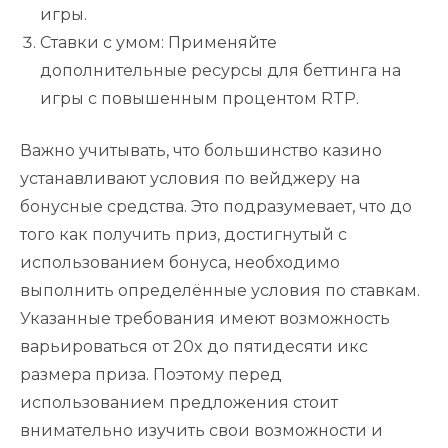
игры.
Ставки с умом: Применяйте
дополнительные ресурсы для беттинга на
игры с повышенным процентом RTP.
Важно учитывать, что большинство казино
устанавливают условия по вейджеру на
бонусные средства. Это подразумевает, что до
того как получить приз, достигнутый с
использованием бонуса, необходимо
выполнить определённые условия по ставкам.
Указанные требования имеют возможность
варьироваться от 20x до пятидесяти икс
размера приза. Поэтому перед
использованием предложения стоит
внимательно изучить свои возможности и