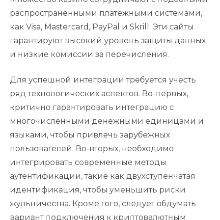
распространёнными платежными системами,
как Visa, Mastercard, PayPal и Skrill. Эти сайты
гарантируют высокий уровень защиты данных
и низкие комиссии за перечисления.
Для успешной интеграции требуется учесть
ряд технологических аспектов. Во-первых,
критично гарантировать интеграцию с
многочисленными денежными единицами и
языками, чтобы привлечь зарубежных
пользователей. Во-вторых, необходимо
интегрировать современные методы
аутентификации, такие как двухступенчатая
идентификация, чтобы уменьшить риски
жульничества. Кроме того, следует обдумать
вариант подключения к криптовалютным