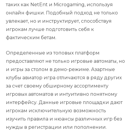
таких как NetEnt и Microgaming, используя
онлайн фишки. Подобный подход не только
увлекает, но и инструктирует, способствуя
игрокам лучше подготовить себя к
фактическим бетам.
Определенные из топовых платформ
предоставляют не только игровые автоматы, но
и игры за столом в демо-режиме. Азартные
клубы авиатор игра отличаются в ряду других
за счет своему обширному ассортименту
игровых автоматов и интуитивно понятному
интерфейсу. Данные игровые площадки дают
игрокам исключительную возможность
изучить правила и нюансы различных игр без
нужды в регистрации или пополнении.