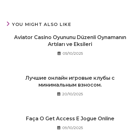
YOU MIGHT ALSO LIKE
Aviator Casino Oyununu Düzenli Oynamanın
Artıları ve Eksileri
05/10/2025
Лучшие онлайн игровые клубы с
минимальным взносом.
20/10/2025
Faça O Get Access E Jogue Online
09/10/2025