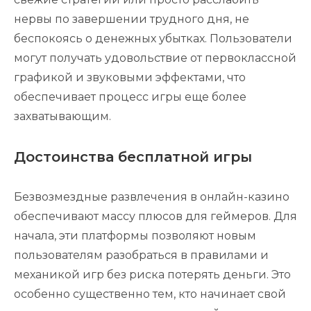
нервы по завершении трудного дня, не
беспокоясь о денежных убытках. Пользователи
могут получать удовольствие от первоклассной
графикой и звуковыми эффектами, что
обеспечивает процесс игры еще более
захватывающим.
Достоинства бесплатной игры
Безвозмездные развлечения в онлайн-казино
обеспечивают массу плюсов для геймеров. Для
начала, эти платформы позволяют новым
пользователям разобраться в правилами и
механикой игр без риска потерять деньги. Это
особенно существенно тем, кто начинает свой