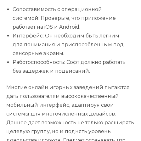
Сопоставимость с операционной
системой: Проверьте, что приложение
работает на iOS и Android.
Интерфейс: Он необходим быть легким
для понимания и приспособленным под
сенсорные экраны.
Работоспособность: Софт должно работать
без задержек и подвисаний.
Многие онлайн игорных заведений пытаются
дать пользователям высококачественный
мобильный интерфейс, адаптируя свои
системы для многочисленных девайсов.
Данное дает возможность не только расширять
целевую группу, но и поднять уровень
довольства игроков. Следует осознавать, что