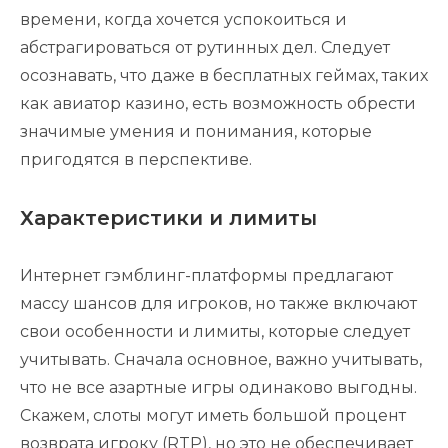
времени, когда хочется успокоиться и
абстрагироваться от рутинных дел. Следует
осознавать, что даже в бесплатных геймах, таких
как авиатор казино, есть возможность обрести
значимые умения и понимания, которые
пригодятся в перспективе.
Характеристики и лимиты
Интернет гэмблинг-платформы предлагают
массу шансов для игроков, но также включают
свои особенности и лимиты, которые следует
учитывать. Сначала основное, важно учитывать,
что не все азартные игры одинаково выгодны.
Скажем, слоты могут иметь большой процент
возврата игроку (RTP), но это не обеспечивает