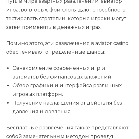
путь в мире азартных развлечений. авиатор
игра, во-вторых, фри слоты дают способность
тестировать стратегии, которые игроки могут
затем применять в денежных играх.
Помимо этого, эти развлечения в aviator casino
обеспечивают определенные шансы:
Ознакомление современных игр и
автоматов без финансовых вложений.
Обзор графики и интерфейса различных
игровых платформ.
Получение наслаждения от действия без
давления и давления.
Бесплатные развлечения также представляют
собой замечательным методом проведя