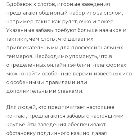
Вдобавок к слотов, игорные заведения
предлагают обширный набор игр за столом,
например, такие как рулет, очко и покер.
Указанные забавы требуют больше навыков и
тактики, чем слоты, что делает их
привлекательными для профессиональных
геймеров. Необходимо упомянуть, что в
определённых онлайн гэмблинг-платформах
можно найти особенные версии известных игр
с особенными правилами или
дополнительными ставками.
Для людей, кто предпочитает настоящее
контакт, предлагаются забавы с настоящими
крупье. Эти заведения обеспечивают
обстановку подлинного казино, давая