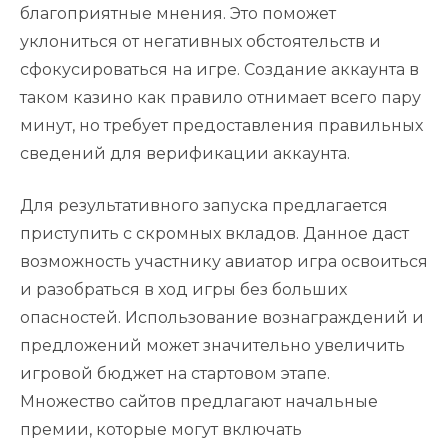
благоприятные мнения. Это поможет
уклониться от негативных обстоятельств и
сфокусироваться на игре. Создание аккаунта в
таком казино как правило отнимает всего пару
минут, но требует предоставления правильных
сведений для верификации аккаунта.
Для результативного запуска предлагается
приступить с скромных вкладов. Данное даст
возможность участнику авиатор игра освоиться
и разобраться в ход игры без больших
опасностей. Использование вознаграждений и
предложений может значительно увеличить
игровой бюджет на стартовом этапе.
Множество сайтов предлагают начальные
премии, которые могут включать