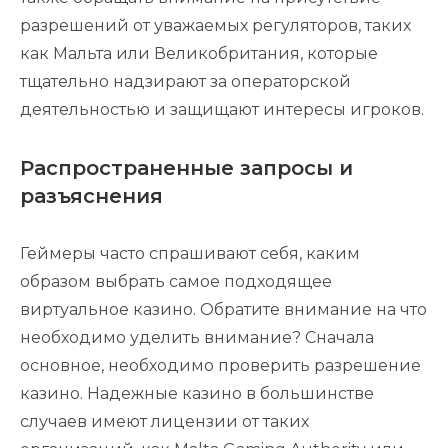
разрешений от уважаемых регуляторов, таких
как Мальта или Великобритания, которые
тщательно надзирают за операторской
деятельностью и защищают интересы игроков.
Распространенные запросы и
разъяснения
Геймеры часто спрашивают себя, каким
образом выбрать самое подходящее
виртуальное казино. Обратите внимание на что
необходимо уделить внимание? Сначала
основное, необходимо проверить разрешение
казино. Надежные казино в большинстве
случаев имеют лицензии от таких