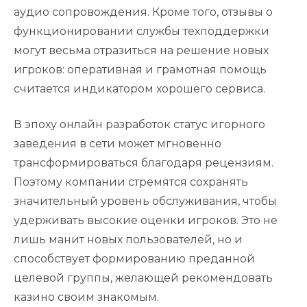
аудио сопровождения. Кроме того, отзывы о
функционировании службы техподдержки
могут весьма отразиться на решение новых
игроков: оперативная и грамотная помощь
считается индикатором хорошего сервиса.
В эпоху онлайн разработок статус игорного
заведения в сети может мгновенно
трансформироваться благодаря рецензиям.
Поэтому компании стремятся сохранять
значительный уровень обслуживания, чтобы
удерживать высокие оценки игроков. Это не
лишь манит новых пользователей, но и
способствует формированию преданной
целевой группы, желающей рекомендовать
казино своим знакомым.