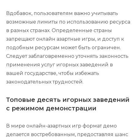
Вдобавок, пользователям важно учитывать
возможные лимиты по использованию ресурса
в разных странах. Определенные страны
запрещают онлайн азартные игры, и доступ к
подобным ресурсам может быть ограничен.
Следует заблаговременно уточнять законность
применения услуг игорных заведений в
вашей государстве, чтобы избежать
законодательных трудностей.
Топовые десять игорных заведений
с режимом демонстрации
В мире онлайн-азартных игр формат демо
делается востребованным, предоставляя шанс