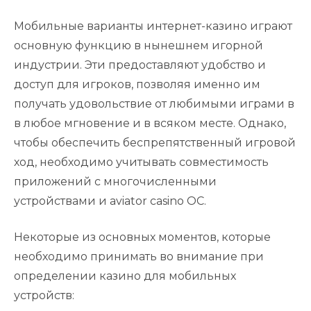
Мобильные варианты интернет-казино играют
основную функцию в нынешнем игорной
индустрии. Эти предоставляют удобство и
доступ для игроков, позволяя именно им
получать удовольствие от любимыми играми в
в любое мгновение и в всяком месте. Однако,
чтобы обеспечить беспрепятственный игровой
ход, необходимо учитывать совместимость
приложений с многочисленными
устройствами и aviator casino ОС.
Некоторые из основных моментов, которые
необходимо принимать во внимание при
определении казино для мобильных
устройств: