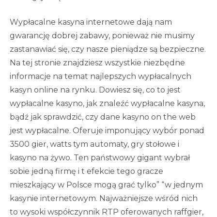
Wypłacalne kasyna internetowe dają nam
gwarancję dobrej zabawy, ponieważ nie musimy
zastanawiać się, czy nasze pieniądze są bezpieczne.
Na tej stronie znajdziesz wszystkie niezbędne
informacje na temat najlepszych wypłacalnych
kasyn online na rynku. Dowiesz się, co to jest
wypłacalne kasyno, jak znaleźć wypłacalne kasyna,
bądź jak sprawdzić, czy dane kasyno on the web
jest wypłacalne. Oferuje imponujący wybór ponad
3500 gier, watts tym automaty, gry stołowe i
kasyno na żywo. Ten państwowy gigant wybrał
sobie jedną firmę i t efekcie tego gracze
mieszkający w Polsce mogą grać tylko” “w jednym
kasynie internetowym. Najważniejsze wśród nich
to wysoki współczynnik RTP oferowanych raffgier,