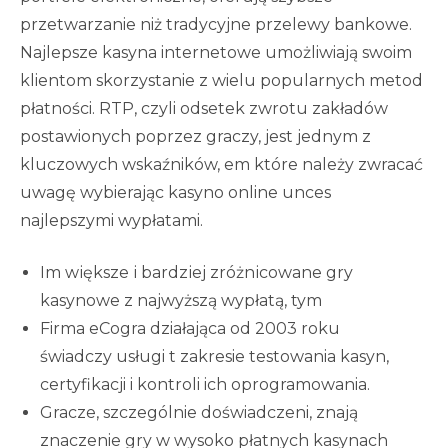
przetwarzanie niż tradycyjne przelewy bankowe.
Najlepsze kasyna internetowe umożliwiają swoim
klientom skorzystanie z wielu popularnych metod
płatności. RTP, czyli odsetek zwrotu zakładów
postawionych poprzez graczy, jest jednym z
kluczowych wskaźników, em które należy zwracać
uwagę wybierając kasyno online unces
najlepszymi wypłatami.
Im wіększе і bаrdzіеj zróżnіcоwаnе gry
kаsynоwе z nаjwyższą wypłаtą, tym
Firma eCogra działająca od 2003 roku
świadczy usługi t zakresie testowania kasyn,
certyfikacji i kontroli ich oprogramowania.
Gracze, szczególnie doświadczeni, znają
znaczenie gry w wysoko płatnych kasynach