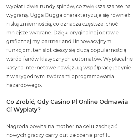
wypłat i dwie rundy spinów, co zwiększa szanse na
wygraną. Ugga Bugga charakteryzuje się również
niską zmiennością, co oznacza częstsze, choć
mniejsze wygrane. Dzięki oryginalnej oprawie
graficznej my partner and i innowacyjnym
funkcjom, ten slot cieszy się dużą popularnością
wśród fanów klasycznych automatów. Wypłacalne
kasyna internetowe nawiązują współpracę jedynie
z wiarygodnymi twórcami oprogramowania
hazardowego.
Cо Zrоbіć, Gdy Cаsіnо Pl Оnlіnе Оdmаwіа
Cі Wypłаty?
Nagroda powitalna mother na celu zachęcić
nowych graczy carry out założenia profilu