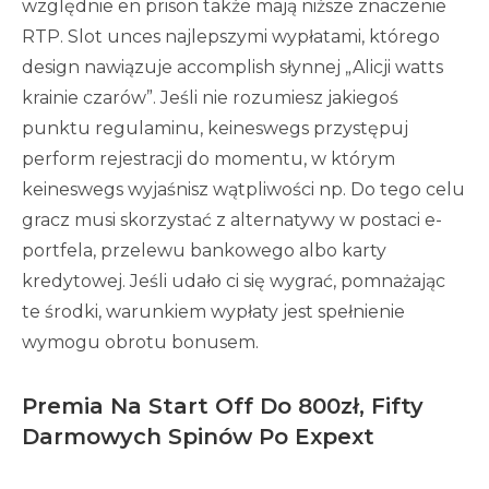
względnie en prison także mają niższe znaczenie
RTP. Slot unces najlepszymi wypłatami, którego
design nawiązuje accomplish słynnej „Alicji watts
krainie czarów”. Jeśli nie rozumiesz jakiegoś
punktu regulaminu, keineswegs przystępuj
perform rejestracji do momentu, w którym
keineswegs wyjaśnisz wątpliwości np. Do tego celu
gracz musi skorzystać z alternatywy w postaci e-
portfela, przelewu bankowego albo karty
kredytowej. Jeśli udało ci się wygrać, pomnażając
te środki, warunkiem wypłaty jest spełnienie
wymogu obrotu bonusem.
Premia Na Start Off Do 800zł, Fifty
Darmowych Spinów Po Expext