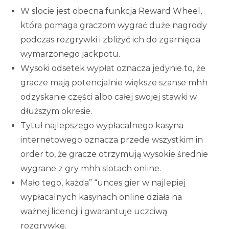
W slocie jest obecna funkcja Reward Wheel,
która pomaga graczom wygrać duże nagrody
podczas rozgrywki i zbliżyć ich do zgarnięcia
wymarzonego jackpotu.
Wysoki odsetek wypłat oznacza jedynie to, że
gracze mają potencjalnie większe szanse mhh
odzyskanie części albo całej swojej stawki w
dłuższym okresie.
Tytuł najlepszego wypłacalnego kasyna
internetowego oznacza przede wszystkim in
order to, że gracze otrzymują wysokie średnie
wygrane z gry mhh slotach online.
Mało tego, każda” “unces gier w najlepiej
wypłacalnych kasynach online działa na
ważnej licencji i gwarantuje uczciwą
rozgrywkę.