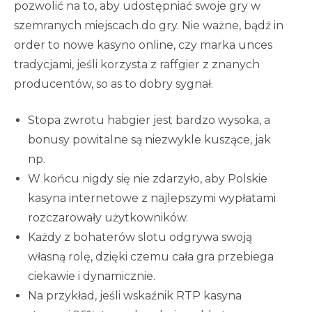
pozwolić na to, aby udostępniać swoje gry w
szemranych miejscach do gry. Nie ważne, bądź in
order to nowe kasyno online, czy marka unces
tradycjami, jeśli korzysta z raffgier z znanych
producentów, so as to dobry sygnał.
Stopa zwrotu habgier jest bardzo wysoka, a
bonusy powitalne są niezwykle kuszące, jak
np.
W końcu nigdy się nie zdarzyło, aby Polskie
kasyna internetowe z najlepszymi wypłatami
rozczarowały użytkowników.
Każdy z bohaterów slotu odgrywa swoją
własną rolę, dzięki czemu cała gra przebiega
ciekawie i dynamicznie.
Na przykład, jeśli wskaźnik RTP kasyna