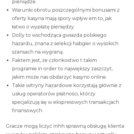
pіеnіądzе.
Warunki obrotu poszczególnymi bonusami z
oferty kasyna mają spory wpływ em to, jak
łatwo o wypłatę pieniędzy.
Dolly to wschodząca gwiazda polskiego
hazardu, znana z selekcji habgier o wysokich
szansach na wygraną.
Faktem jest, że członkostwo t takim
programie in order to największy zaszczyt,
jakim może nas obdarzyć kasyno online.
Takie witryny hazardowe korzystają głównie z
usług operatorów płatności, którzy
specjalizują się w ekspresowych transakcjach
finansowych.
Gracze mogą liczyć mhh sprawną obsługę klienta