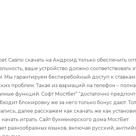
bet Casino скачать на Андроид только обеспечить о
льность, ваше устройство должно соответствовать 
. Мы гарантируем бесперебойный доступ к ставкам
ских проблем. Такая из вариаций на телефон – полн
имые функций. Софт Мостбет” “достаточно предпоч
обходит блокировку же за него только бонус дают. То
ались, далее расскажем как скачать же как установи
 начать играть. Сайт букмекерского дома МостБет
т разнообразных языков, включая русский, англий