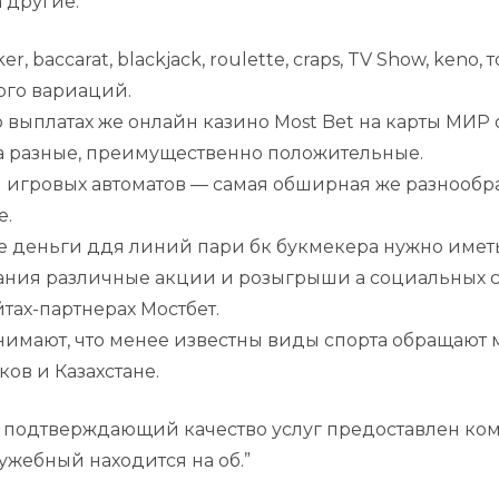
 другие.
ker, baccarat, blackjack, roulette, craps, TV Show, keno, 
ого вариаций.
 выплатах же онлайн казино Most Bet на карты МИР 
а разные, преимущественно положительные.
 игровых автоматов — самая обширная же разнообр
е.
 деньги ддя линий пари бк букмекера нужно иметь
ания различные акции и розыгрыши а социальных с
йтах-партнерах Мостбет.
нимают, что менее известны виды спорта обращают
ов и Казахстане.
 подтверждающий качество услуг предоставлен ко
ужебный находится на об.”