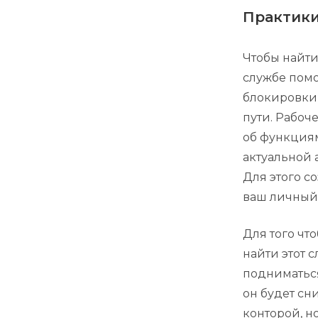
Практики
Чтобы найти
службе помо
блокировки 
пути. Рабоч
об функциям
актуальной 
Для этого с
ваш личный 
Для того чт
найти этот с
подниматься
он будет сн
конторой, н