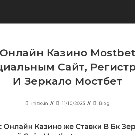
Онлайн Казино Mostbe
иальным Сайт, Регист
И Зеркало Мостбет
inizio.in
11/10/2025
Blog
: Онлайн Казино же Ставки В Бк Зе