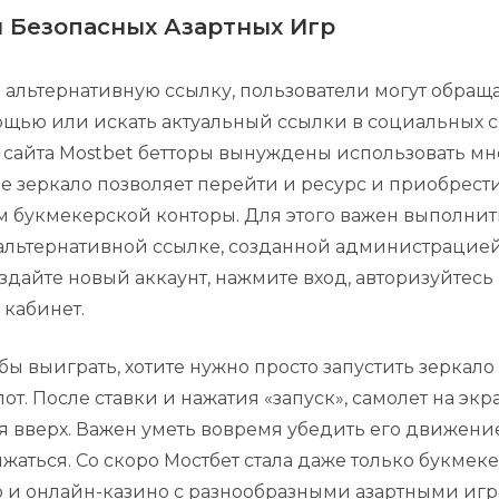
 Безопасных Азартных Игр
 альтернативную ссылку, пользователи могут обраща
щью или искать актуальный ссылки в социальных се
сайта Mostbet бетторы вынуждены использовать м
ее зеркало позволяет перейти и ресурс и приобрести
 букмекерской конторы. Для этого важен выполнит
альтернативной ссылке, созданной администрацие
оздайте новый аккаунт, нажмите вход, авторизуйтесь
кабинет.
обы выиграть, хотите нужно просто запустить зеркало
лот. После ставки и нажатия «запуск», самолет на экр
 вверх. Важен уметь вовремя убедить его движение
ижаться. Со скоро Мостбет стала даже только букмек
о и онлайн-казино с разнообразными азартными иг