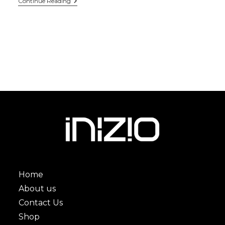
Continue Reading
Home
About us
Contact Us
Shop