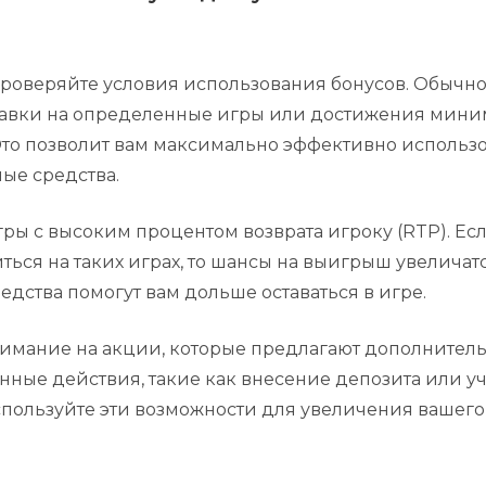
роверяйте условия использования бонусов. Обычно
тавки на определенные игры или достижения мин
Это позволит вам максимально эффективно использ
ые средства.
ры с высоким процентом возврата игроку (RTP). Ес
ться на таких играх, то шансы на выигрыш увеличатс
едства помогут вам дольше оставаться в игре.
имание на акции, которые предлагают дополнител
нные действия, такие как внесение депозита или уч
спользуйте эти возможности для увеличения вашего