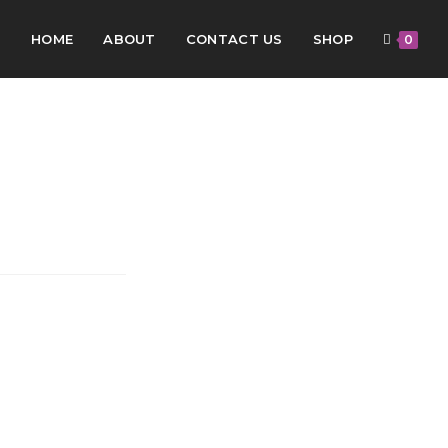
HOME
ABOUT
CONTACT US
SHOP
0