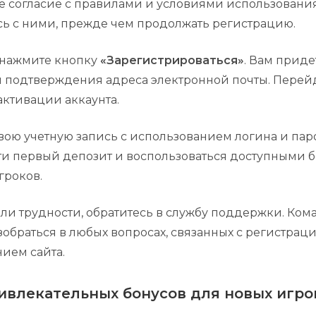
 согласие с правилами и условиями использования
ь с ними, прежде чем продолжать регистрацию.
 нажмите кнопку
«Зарегистрироваться»
. Вам приде
 подтверждения адреса электронной почты. Перейд
активации аккаунта.
вою учетную запись с использованием логина и пар
и первый депозит и воспользоваться доступными 
гроков.
ли трудности, обратитесь в службу поддержки. Ком
зобраться в любых вопросах, связанных с регистрац
ием сайта.
ивлекательных бонусов для новых игро