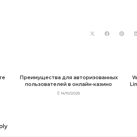
те
Преимущества для авторизованных
W
пользователей в онлайн-казино
Li
14/10/2025
ply